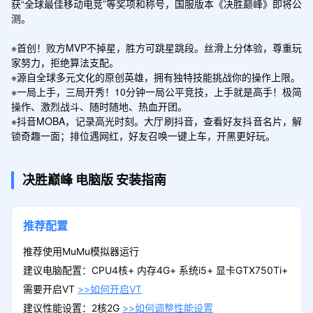
获“全球最佳移动电竞”等奖项和称号，国服版本《决胜巅峰》即将公
测。

※首创！败方MVP不掉星，胜方可跳星跳段。丝滑上分体验，尊重玩
家努力，拒绝算法支配。

※源自全球多元文化的原创英雄，拥有独特技能挑战你的操作上限。

※一局上手，三局开秀！10分钟一局公平竞技，上手就是高手！极简
操作、激烈战斗、随时随地、热血开团。

※抖音MOBA，记录高光时刻。大厅刷抖音，查看好友抖音名片，解
锁奇趣一面；排位遇网红，好友召唤一键上车，开黑更好玩。
决胜巅峰
电脑版
安装指南
推荐配置
推荐使用MuMu模拟器运行
建议电脑配置：CPU4核+ 内存4G+ 系统i5+ 显卡GTX750Ti+
需要开启VT
>>如何开启VT
建议性能设置：2核2G
>>如何调整性能设置