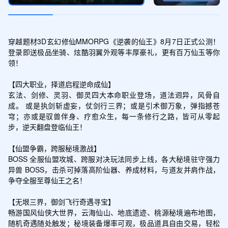
领取
仙玉*2000，橙品仙丹随机礼包*2
穿越题材3D玄幻修仙MMORPG《逆袭的仙王》8月7日正式公测！
登录即送极品坐骑、炫酷羽翼外观等丰厚豪礼，更有百万仙玉等你
安装福利礼包
领！

领取
2级宝石随机礼包*1，2级神石随机礼包*
【四大职业，择道启程逆命成仙】

1，装备水晶*10
玄法、剑修、灵羽、御灵四大本命职业登场，道法迥异，风骨自
成。 或是执剑斩虚妄，仗剑行三界；或是引术御万象，弹指撼苍
穹；亦或是驭兽伴身、疗愈众生，每一条修行之路，皆可从零起
步，逆天翻盘登临仙王！

【仙盟争霸，跨服秘境激战】

BOSS 全服仙盟攻城、跨服对决玩法同步上线，各大秘境驻守强力
异兽 BOSS，击杀可掉落高阶仙器、养成材料，与道友并肩作战，
争夺全服至尊仙王之名！

【无垠三界，御剑飞行奇遇寻宝】

畅游国风仙侠大世界，云海仙山、地底遗迹、桃源秘境遍布地图，
随机奇遇随处触发；秘境装备爆率可观，极品道具自由交易，轻松