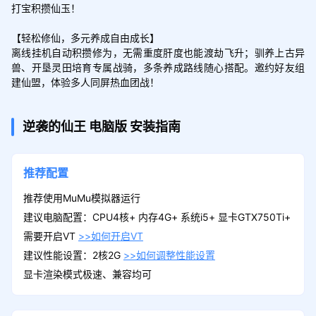
打宝积攒仙玉！

【轻松修仙，多元养成自由成长】

离线挂机自动积攒修为，无需重度肝度也能渡劫飞升；驯养上古异
兽、开垦灵田培育专属战骑，多条养成路线随心搭配。邀约好友组
建仙盟，体验多人同屏热血团战！
逆袭的仙王
电脑版
安装指南
推荐配置
推荐使用MuMu模拟器运行
建议电脑配置：CPU4核+ 内存4G+ 系统i5+ 显卡GTX750Ti+
需要开启VT
>>如何开启VT
建议性能设置：2核2G
>>如何调整性能设置
显卡渲染模式极速、兼容均可