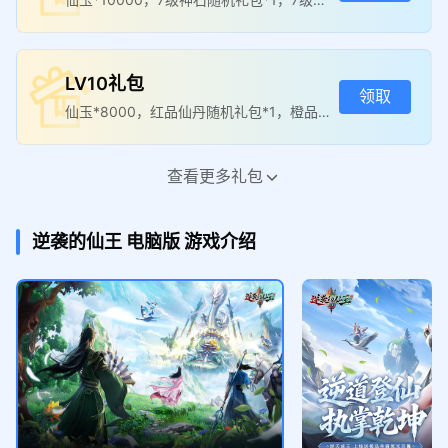
石随机礼包*1
累计充值代金券
累计充值代金券
¥40
¥68
LV10礼包
活动时间：2026年08月07日 - 20
活动时间：2026年08月07日 - 20
领取
26年08月13日 仅可在MuMu渠道
26年08月13日 仅可在MuMu渠道
仙玉*8000，红品仙丹随机礼包*1，橙品
《逆袭的仙王》使用 使用代金券
《逆袭的仙王》使用 使用代金券
领 取
领 取
的订单、Mu币充值金额、Mu币支
的订单、Mu币充值金额、Mu币支
仙丹随机礼包*3
付金额不参与活动、只统计实际支
付金额不参与活动、只统计实际支
付金额
付金额
累计充值代金券
查看更多礼包
¥130
LV4礼包
领取
活动时间：2026年08月07日 - 20
仙玉*4000，橙品仙丹随机礼包*4
逆袭的仙王
电脑版
游戏介绍
26年08月13日 仅可在MuMu渠道
《逆袭的仙王》使用 使用代金券
领 取
的订单、Mu币充值金额、Mu币支
付金额不参与活动、只统计实际支
付金额
LV8礼包
领取
仙玉*6000，红品仙丹随机礼包*1，橙品
仙丹随机礼包*1
LV2礼包