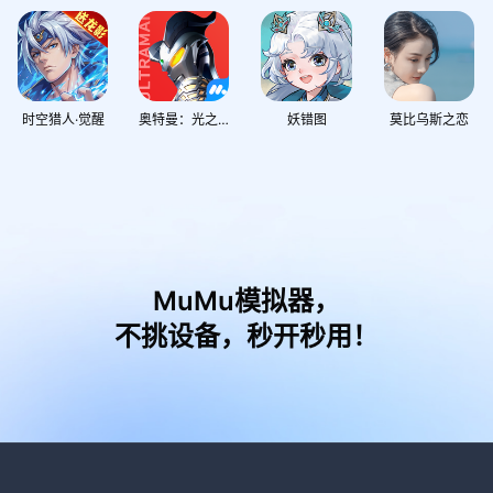
时空猎人·觉醒
奥特曼：光之战士
妖错图
莫比乌斯之恋
MuMu模拟器，
不挑设备，秒开秒用！