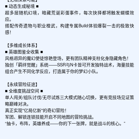
■ 动态生成秘境 ■

超多层随机幻境，暗藏荒诞彩蛋事件，每次抉择都将触发蝴蝶效
应。

搭配传奇遗物与职业橙武，构建专属Build体验爆裂一击的极致快
感！

【多维成长体系】

■ 英雄图鉴全收集 ■

风格迥异的魔幻使徒惊艳登场，更有团队精神支柱化身隐藏角色！

独创「羁绊觉醒」系统——SSR与N卡皆可开发独特战术，海量技能
组合产生不同化学反应，打造属于你的梦幻小队。

【永续冒险征途】

■ 全维度挑战空间 ■

单人闯关/组队讨伐/无尽试炼三大模式随心切换，更有竞技场见证策
略巅峰对决。

真正实现"亿局亿新"的奇幻冒险！

军团、解锁连锁技能开启不同地图的冒险挑战。

“抽卡，布阵，英雄养成——你的下一张牌，就是战斗的核心。”