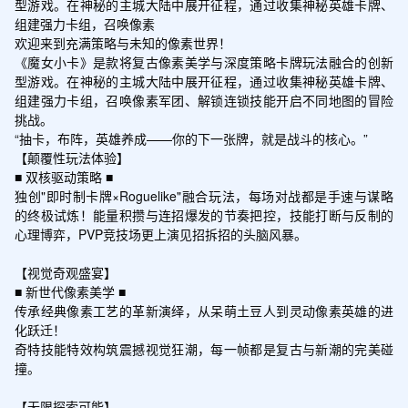
型游戏。在神秘的主城大陆中展开征程，通过收集神秘英雄卡牌、
组建强力卡组，召唤像素

欢迎来到充满策略与未知的像素世界！

《魔女小卡》是款将复古像素美学与深度策略卡牌玩法融合的创新
型游戏。在神秘的主城大陆中展开征程，通过收集神秘英雄卡牌、
组建强力卡组，召唤像素军团、解锁连锁技能开启不同地图的冒险
挑战。

“抽卡，布阵，英雄养成——你的下一张牌，就是战斗的核心。”

【颠覆性玩法体验】

■ 双核驱动策略 ■

独创"即时制卡牌×Roguelike"融合玩法，每场对战都是手速与谋略
的终极试炼！能量积攒与连招爆发的节奏把控，技能打断与反制的
心理博弈，PVP竞技场更上演见招拆招的头脑风暴。

【视觉奇观盛宴】

■ 新世代像素美学 ■

传承经典像素工艺的革新演绎，从呆萌土豆人到灵动像素英雄的进
化跃迁！

奇特技能特效构筑震撼视觉狂潮，每一帧都是复古与新潮的完美碰
撞。

【无限探索可能】
