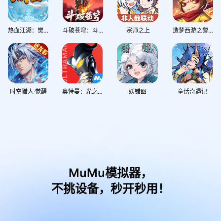
热血江湖：觉醒
斗破苍穹：斗帝之路
宗师之上
造梦西游之黎尤浩劫篇
时空猎人·觉醒
奥特曼：光之战士
妖错图
童话奇遇记
MuMu模拟器，
不挑设备，秒开秒用！