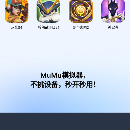
远光84
帕萌战斗日记
剑与家园2
神觉者
MuMu模拟器，
不挑设备，秒开秒用！