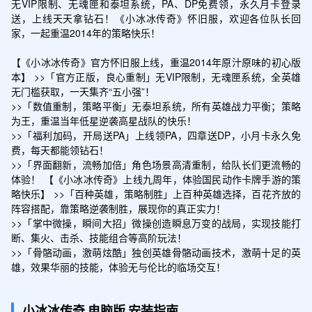
无VIP限制、无魂匣和泰坦系统，PA、DP免费领，永久月卡登录
送，上线天天拿钻石！《小冰冰传奇》怀旧服，欢迎各位队长回
家，一起重温2014年的策略快乐！

【《小冰冰传奇》官方怀旧服上线，重温2014年原汁原味的初心版
本】 >>「官方正版，良心重制」无VIP限制，无魂匣系统，全英雄
无门槛获取，一天集齐“五小强”！

>>「数值重制，策略平衡」无泰坦系统，所有英雄战力平衡；策略
为王，重温当年低星逆袭高星战队的快乐！

>>「福利加码，开局送PA」上线领PA，四章送DP，小月卡永久免
费，每天都能领钻石！

>>「界面翻新，流畅加倍」角色场景高清重制，给队长们更流畅的
体验！ 【《小冰冰传奇》上线九周年，体验国民动作卡牌手游的策
略快乐】 >>「百种英雄，策略制胜」上百种英雄选择，百花齐放的
阵容搭配，靠策略逆袭制胜，展现你的真正实力！

>>「掌中微操，瞬间大招」微操创造瞬息万变的战局，实现技能打
断、集火、击杀、技能组合等高阶玩法！

>>「骨骼动画，激萌炫酷」独创英雄骨骼动画技术，激萌十足的英
雄，效果华丽的技能，体验无与伦比的临场交互！
小冰冰传奇
电脑版
安装指南