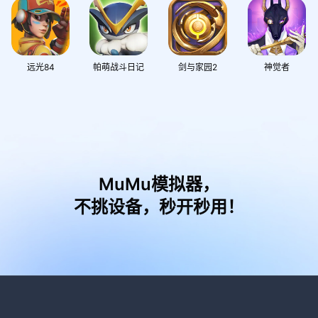
远光84
帕萌战斗日记
剑与家园2
神觉者
MuMu模拟器，
不挑设备，秒开秒用！