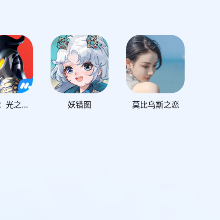
奥特曼：光之战士
妖错图
莫比乌斯之恋