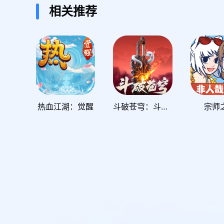
相关推荐
热血江湖：觉醒
斗破苍穹：斗帝之路
宗师