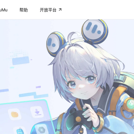
uMu
帮助
开放平台