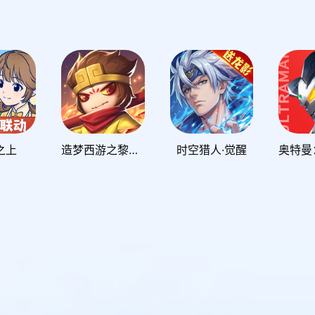
之上
造梦西游之黎尤浩劫篇
时空猎人·觉醒