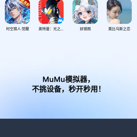
时空猎人·觉醒
奥特曼：光之战士
妖错图
莫比乌斯之恋
MuMu模拟器，
不挑设备，秒开秒用！