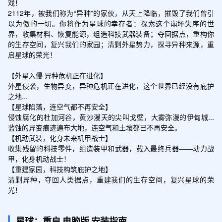
戏！

2112年，被我们称为“异种”的家伙，从天上降临，摧毁了我们曾引
以为傲的一切。你将作为星球的幸存者：探索这个崩坏失序的世
界，收集材料、恢复能源，组造科技武器装备；夺回据点，重构你
的生存空间，复兴我们的家园；清剿外星势力，探寻异种来源，重
启星球的荣光！

【外星入侵 异种危机正在进化】

外星侵袭，生物异变，异种危机正在进化，这个世界已经没有庇护
之地...

【星球陷落，连空气都不再安全】

侵蚀腐化的杜加河谷，黄沙漫天的尖叫戈壁，大雾弥漫的伊甸城...
蓝蚀的异变痕迹遍布大地，连空气和土壤都已不再安全。

【机动武装，化身未来机甲战士】

收集残留的科技零件，组造装甲和武器，载入最终兵器——动力战
甲，化身机动战士！

【重建家园，科技构筑庇护之地】

清剿异种，夺回人类据点，重建我们的生存空间，复兴星球的荣
光！
星球：重启
电脑版
安装指南