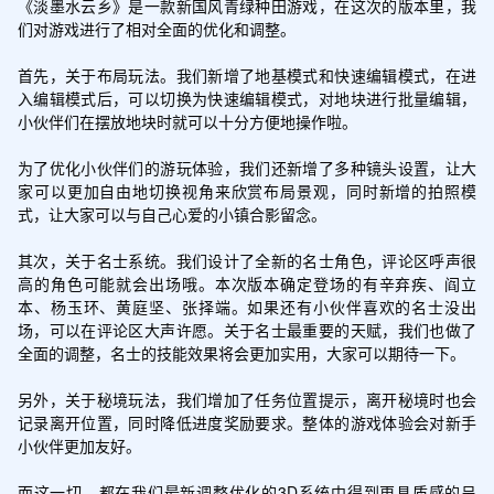
《淡墨水云乡》是一款新国风青绿种田游戏，在这次的版本里，我
们对游戏进行了相对全面的优化和调整。

首先，关于布局玩法。我们新增了地基模式和快速编辑模式，在进
入编辑模式后，可以切换为快速编辑模式，对地块进行批量编辑，
小伙伴们在摆放地块时就可以十分方便地操作啦。

为了优化小伙伴们的游玩体验，我们还新增了多种镜头设置，让大
家可以更加自由地切换视角来欣赏布局景观，同时新增的拍照模
式，让大家可以与自己心爱的小镇合影留念。

其次，关于名士系统。我们设计了全新的名士角色，评论区呼声很
高的角色可能就会出场哦。本次版本确定登场的有辛弃疾、阎立
本、杨玉环、黄庭坚、张择端。如果还有小伙伴喜欢的名士没出
场，可以在评论区大声许愿。关于名士最重要的天赋，我们也做了
全面的调整，名士的技能效果将会更加实用，大家可以期待一下。

另外，关于秘境玩法，我们增加了任务位置提示，离开秘境时也会
记录离开位置，同时降低进度奖励要求。整体的游戏体验会对新手
小伙伴更加友好。

而这一切，都在我们最新调整优化的3D系统中得到更具质感的呈