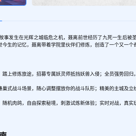
故事发生在光辉之城临危之机，聂离前世经历了九死一生后被
世今生的记忆，聂离带着学院里伙伴们修炼，创造了一个又一个奇
；踏上修炼旅途，招募专属妖灵师抵挡妖兽入侵；全员强势回归，
蜂巢式战斗场景，随心调整摆放你的战斗队形；精美的主城及立绘
；随机肉鸽，自由探索秘境，刺激试炼新体验；实时对战，真实
南