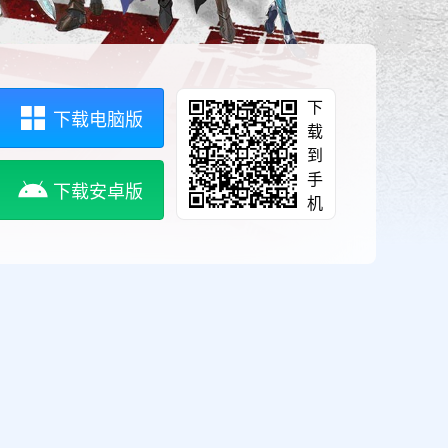
下
下载电脑版
载
到
手
下载安卓版
机