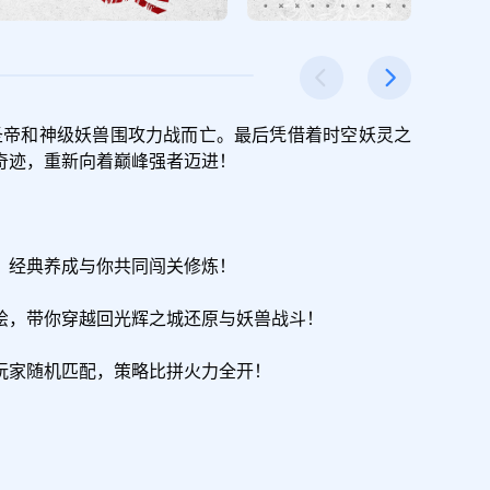
圣帝和神级妖兽围攻力战而亡。最后凭借着时空妖灵之
迹，重新向着巅峰强者迈进！

经典养成与你共同闯关修炼！

，带你穿越回光辉之城还原与妖兽战斗！

玩家随机匹配，策略比拼火力全开！