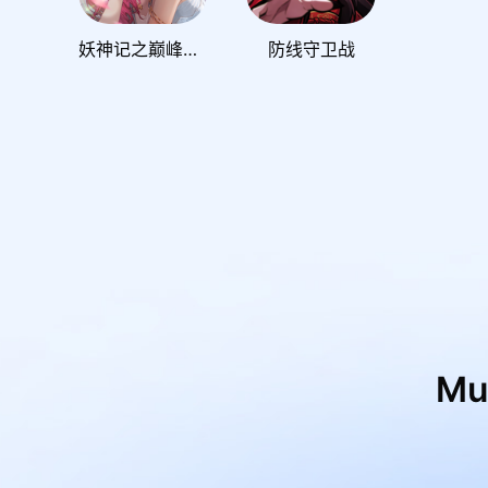
妖神记之巅峰对决
防线守卫战
M