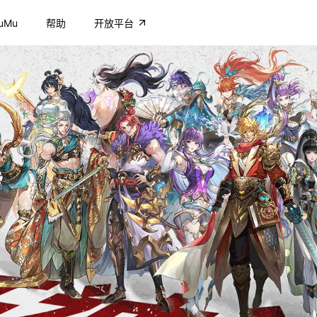
uMu
帮助
开放平台