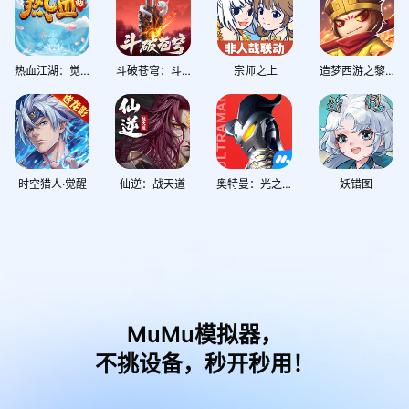
热血江湖：觉醒
斗破苍穹：斗帝之路
宗师之上
造梦西游之黎尤浩劫篇
时空猎人·觉醒
仙逆：战天道
奥特曼：光之战士
妖错图
MuMu模拟器，
不挑设备，秒开秒用！