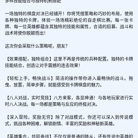
多样技能组合与独特机制搭配

一场独特的棋盘对决已经铺开！你将凭借策略和巧妙的布局，使用
各种独特的卡牌，体验一场场精彩绝伦的自走棋比赛。每一张卡
牌、每一位英雄都蕴含其独特的技能和属性，合适的招募、战斗和
战术将使你脱颖而出！

这次你会采取什么策略呢，朋友？

【效果搭配，独特组合】这里不再是传统的兵种配置。独特的卡牌
技能结合，创造让对手震撼的连击效果！

【轻松上手，畅快战斗】简洁的操作带你进入最畅快的战斗。拖
曳、放置，简单步骤，就能感受到卡牌棋盘的魅力。

【八人对战，实时竞技】八方来客，各显神通！与各地玩家进行实
时八人决战。每一场都是策略与反应的终极对决。

【深入冒险，奖励无穷】除了对战模式，你还可以深入到传说模
式，挑战各种困难，解锁剧情、丰富的奖励和神秘新英雄。

【英雄集合，共同奋战】不仅仅是普通的随从，还有传说中英雄的