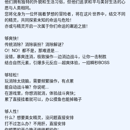
他们拥有独特的外貌和生活习俗，但他们追求和平与美好生活的心
愿与人类相同。

您将化身为一位怀揣着梦想的冒险者，将在这片世界中，结交不同
的精灵，共同探索未知的命运与危险！

亦或与精灵开启一次属于你们命运的邂逅之旅！

够爽快！

传统消除？消除装扮？消除解谜？

O！NO！都不是，那难道是…

没错，暴爽连消，极致操作---边消边战斗，让你一击制胜

结合自然元素，引爆多元反应---超爽体验，一招瞬秒BOSS

够轻松！

玩消除太烧脑，需要频繁操作，有点累

能自动战斗嘛？你说呢...

在游戏里，你想消就消，体验战斗爽快；

累了直接挂着就可以，办公摸鱼也能掉箱子

够人性！

什么？想要美女精灵，没问题直接安排

打不过怎么办？不用肝，直接安排

你想要的开个箱子统统都给你；
