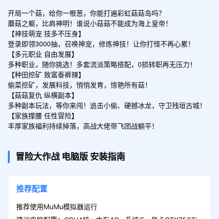
开局一个菇，给你一根葱，你能打遍彩虹菇菇岛吗？

蘑菇之躯，比肩神明！谁说小菇菇不能成为海上皇帝！

【神技萌宠 技多不压身】

登录即领3000抽，召唤神宠，修炼神技！让你打怪不再心累！

【多元职业 自由发展】

多种职业，随你挑选！多套流派策略搭配，0损转职再无压力！

【种田挖矿 致富泰裤辣】

偷菜挖矿，发展科技，悄悄发育，惊艳所有菇！

【菇菇复仇 纵横副本】

多种副本玩法，等你来闯！追击小偷、硬撼冰龙，守卫残垣古城！

【家族撑腰 任性冒险】

丰厚家族福利持续掉落，高战大佬带飞团战躺平！
冒险大作战
电脑版
安装指南
推荐配置
推荐使用MuMu模拟器运行