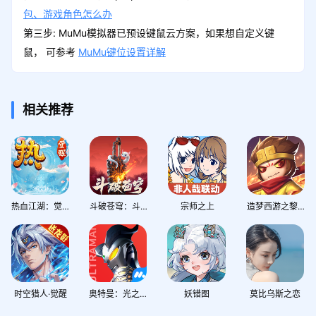
包、游戏角色怎么办
第三步: MuMu模拟器已预设键鼠云方案，如果想自定义键
鼠， 可参考
MuMu键位设置详解
相关推荐
热血江湖：觉醒
斗破苍穹：斗帝之路
宗师之上
造梦西游之黎尤浩劫篇
时空猎人·觉醒
奥特曼：光之战士
妖错图
莫比乌斯之恋