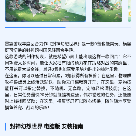
雷霆游戏年度回合力作《封神幻想世界》是一款0氪也能爽玩、横竖
屏可切换的封神题材国风轻回合手游。

这款游戏的制作初衷，就是希望市面上能出现这样一款回合：它不
用耗费太多时间，能让大家把有限的精力花在策略对战的爽感里；
不用花费大量金钱，最好0氪也能享受用脑力胜出的纯粹乐趣。

在这里，你可以通过日常积累，0氪获得所有神兽；在这里，物理群
攻神兽蛙灵上线活跃就送，助你无门槛畅爽开荒；在这里，宠物技
能打书可以指定替换，不随机、无套路，宠物轻松满技能；在这
里，日常任务最快20分钟就能挂机速通，偶尔错过的任务，还能随
时上线找回奖励；在这里，横屏竖屏可以随心切换，随时随地享受
摸鱼养宠、战斗的乐趣！
封神幻想世界
电脑版
安装指南