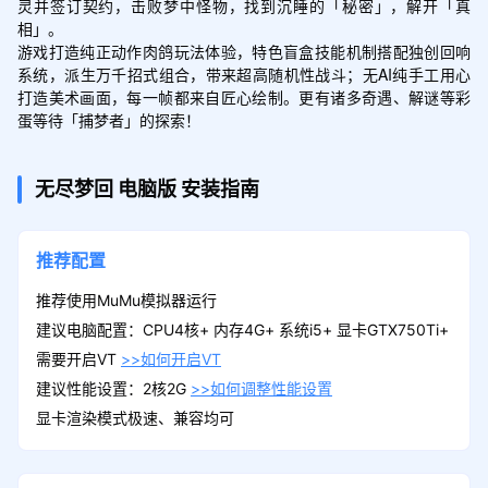
灵并签订契约，击败梦中怪物，找到沉睡的「秘密」，解开「真
相」。

游戏打造纯正动作肉鸽玩法体验，特色盲盒技能机制搭配独创回响
系统，派生万千招式组合，带来超高随机性战斗；无AI纯手工用心
打造美术画面，每一帧都来自匠心绘制。更有诸多奇遇、解谜等彩
蛋等待「捕梦者」的探索！
无尽梦回
电脑版
安装指南
推荐配置
推荐使用MuMu模拟器运行
建议电脑配置：CPU4核+ 内存4G+ 系统i5+ 显卡GTX750Ti+
需要开启VT
>>如何开启VT
建议性能设置：2核2G
>>如何调整性能设置
显卡渲染模式极速、兼容均可