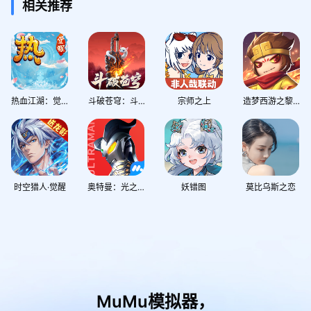
相关推荐
热血江湖：觉醒
斗破苍穹：斗帝之路
宗师之上
造梦西游之黎尤浩劫篇
时空猎人·觉醒
奥特曼：光之战士
妖错图
莫比乌斯之恋
MuMu模拟器，