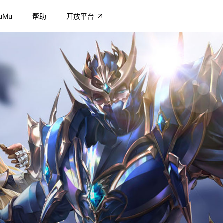
uMu
帮助
开放平台