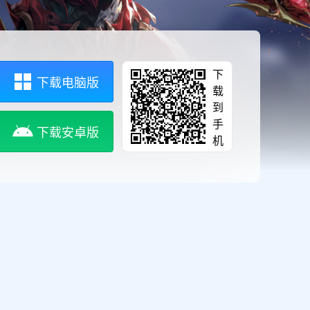
下
下载电脑版
载
到
手
下载安卓版
机