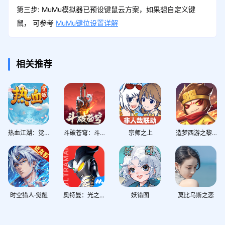
第三步: MuMu模拟器已预设键鼠云方案，如果想自定义键
鼠， 可参考
MuMu键位设置详解
相关推荐
热血江湖：觉醒
斗破苍穹：斗帝之路
宗师之上
造梦西游之黎尤浩劫篇
时空猎人·觉醒
奥特曼：光之战士
妖错图
莫比乌斯之恋