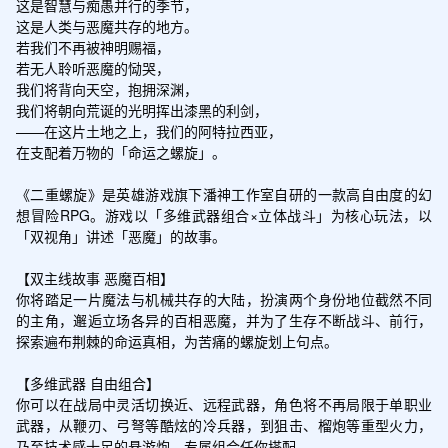
这是智慧与痴愚并行的季节，

这是人类与恶魔共存的地方。

若我们不再被神明赐福，

若无人聆听恶魔的恸哭，

我们将背向天空，抱拥深渊，

我们将朝向荒诞的光明挥出漆黑的利剑，

——在这片土地之上，我们的阿特拉西亚，

在支配着万物的「命运之螺旋」。

《二重螺旋》是英雄游戏旗下潘神工作室自研的一款高自由度的幻
想冒险RPG。游戏以「多维武器组合×立体战斗」为核心玩法，以
「双视角」讲述「恶魔」的故事。

【双主线故事 恶魔百相】

你将踏足一片魔法与机械共存的大陆，扮演两个身份地位截然不同
的主角，邂逅立场各异的百相恶魔，并为了生存不断战斗、前行，
探索遍布荆棘的命运真相，为苦痛的螺旋划上句点。

【多维武器 自由组合】

你可以在战局中灵活切换近、远程武器，角色将不再局限于单职业
武器，从鞭刃、弓弩等酷炫的冷兵器，到狙击、榴炮等重型火力，
乃至技术感十足的悬游炮，专属组合任你搭配。
