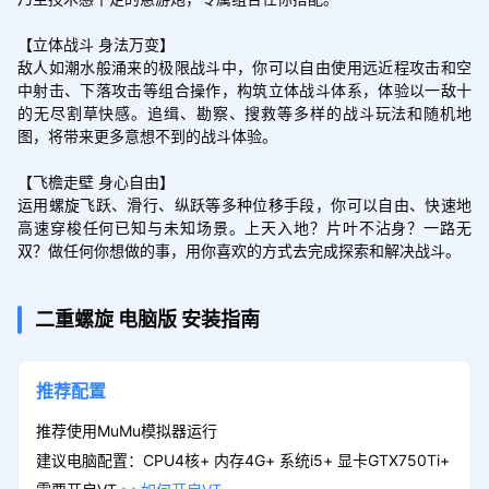
【立体战斗 身法万变】

敌人如潮水般涌来的极限战斗中，你可以自由使用远近程攻击和空
中射击、下落攻击等组合操作，构筑立体战斗体系，体验以一敌十
的无尽割草快感。追缉、勘察、搜救等多样的战斗玩法和随机地
图，将带来更多意想不到的战斗体验。

【飞檐走壁 身心自由】

运用螺旋飞跃、滑行、纵跃等多种位移手段，你可以自由、快速地
高速穿梭任何已知与未知场景。上天入地？片叶不沾身？一路无
双？做任何你想做的事，用你喜欢的方式去完成探索和解决战斗。
二重螺旋
电脑版
安装指南
推荐配置
推荐使用MuMu模拟器运行
建议电脑配置：CPU4核+ 内存4G+ 系统i5+ 显卡GTX750Ti+