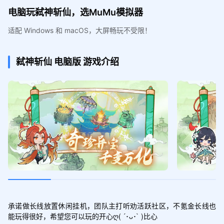
电脑玩弑神斩仙，选MuMu模拟器
适配 Windows 和 macOS，大屏畅玩不受限！
弑神斩仙
电脑版
游戏介绍
承诺做长线放置休闲挂机，团队主打听劝活跃社区，不氪金长线也
能玩得很好，希望您可以玩的开心ღ( ´･ᴗ･` )比心
