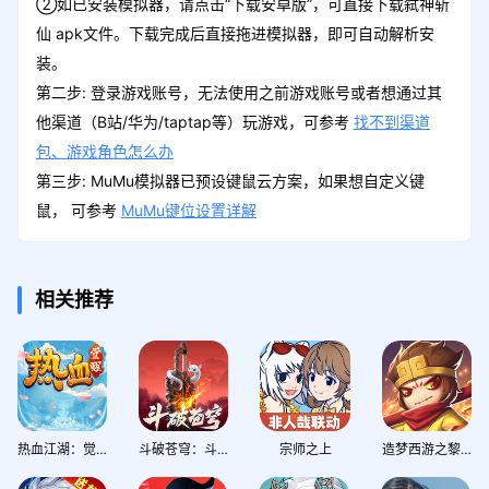
②如已安装模拟器，请点击“下载安卓版”，可直接下载弑神斩
仙 apk文件。下载完成后直接拖进模拟器，即可自动解析安
装。
第二步: 登录游戏账号，无法使用之前游戏账号或者想通过其
他渠道（B站/华为/taptap等）玩游戏，可参考
找不到渠道
包、游戏角色怎么办
第三步: MuMu模拟器已预设键鼠云方案，如果想自定义键
鼠， 可参考
MuMu键位设置详解
相关推荐
热血江湖：觉醒
斗破苍穹：斗帝之路
宗师之上
造梦西游之黎尤浩劫篇