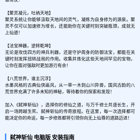
【聚灵凝元，吐纳天地】

聚灵系统让你能够汲取天地间的灵气，凝练为自身修为的源泉。聚
灵不仅可以加速修为增长，还能助你在关键时刻突破瓶颈，成就无
上仙道！

【法宝神器，逆转乾坤】

无论是攻伐四方的神兵利器，还是守护周身的防御法宝，都能在关
键时刻发挥扭转战局的作用。收集并炼化这些天地间罕见的宝物，
让你在面对强敌时更加游刃有余！

【八荒世界，谁主沉浮】

水墨风格的古典仙侠画风，从一草一木到山川异兽，国风古韵的八
荒世界充满了许多未知的神秘，等待着你的探索和发现！

加入《弑神斩仙》，选择你的修仙之道，与万千修士共逐长生，开
启一场跨越生死、弑神斩仙的传奇旅程。在这里，每一次选择都可
能决定你的命运，每一步修炼都将引领你向无上仙尊的道路迈进！
弑神斩仙
电脑版
安装指南