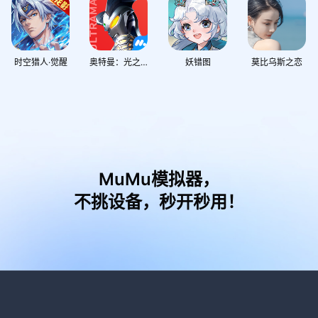
时空猎人·觉醒
奥特曼：光之战士
妖错图
莫比乌斯之恋
MuMu模拟器，
不挑设备，秒开秒用！