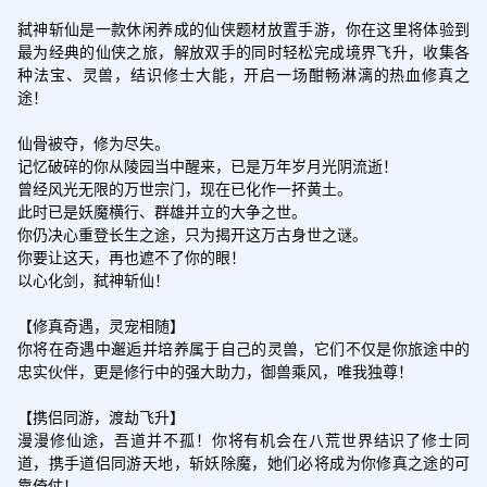
弑神斩仙是一款休闲养成的仙侠题材放置手游，你在这里将体验到
最为经典的仙侠之旅，解放双手的同时轻松完成境界飞升，收集各
种法宝、灵兽，结识修士大能，开启一场酣畅淋漓的热血修真之
途！

仙骨被夺，修为尽失。

记忆破碎的你从陵园当中醒来，已是万年岁月光阴流逝！

曾经风光无限的万世宗门，现在已化作一抔黄土。

此时已是妖魔横行、群雄并立的大争之世。

你仍决心重登长生之途，只为揭开这万古身世之谜。

你要让这天，再也遮不了你的眼！

以心化剑，弑神斩仙！

【修真奇遇，灵宠相随】

你将在奇遇中邂逅并培养属于自己的灵兽，它们不仅是你旅途中的
忠实伙伴，更是修行中的强大助力，御兽乘风，唯我独尊！

【携侣同游，渡劫飞升】

漫漫修仙途，吾道并不孤！你将有机会在八荒世界结识了修士同
道，携手道侣同游天地，斩妖除魔，她们必将成为你修真之途的可
靠倚仗！
