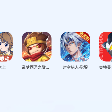
之上
造梦西游之黎尤浩劫篇
时空猎人·觉醒