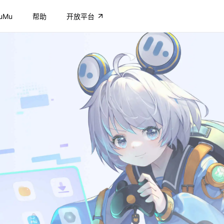
uMu
帮助
开放平台