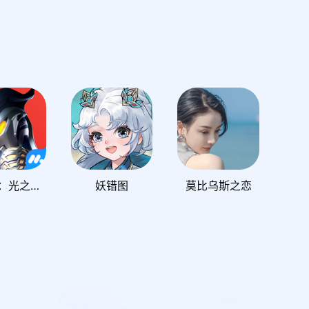
奥特曼：光之战士
妖错图
莫比乌斯之恋