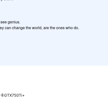
see genius.

GTX750Ti+