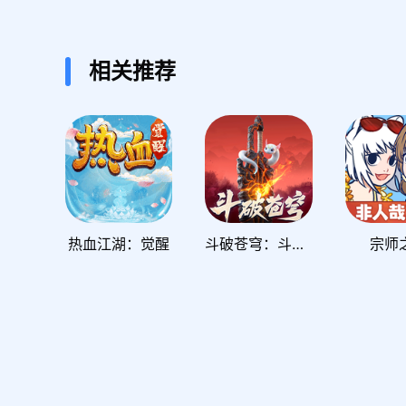
相关推荐
热血江湖：觉醒
斗破苍穹：斗帝之路
宗师