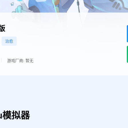
版
治愈
游戏厂商: 暂无
u模拟器