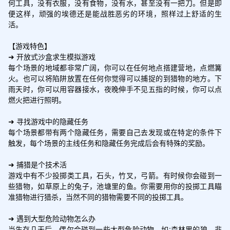
何工具，没有衣服，没有食物，没有水，甚至没有一把刀。但是即
便这样，顽强的埃德还是能战胜恶劣的环境，照样过上舒适的生
活。

【游戏特色】

➜ 开放式沙盒求生模拟游戏

每个场景的地域都非常广阔，你可以在任何地点搭建营地，点燃篝
火。也可以将陷阱放置在任何你觉得可以捕捉的到猎物的地方。下
雨天时，你可以用容器接水，夜晚伸手不见五指的时候，你可以点
燃火把进行照明。

➜ 寻找游戏中的隐藏任务

每个场景都带有两个隐藏任务，需要自己去发现或在特定的条件下
触发，每个场景的主线任务和隐藏任务完成后会有特殊的奖励。

➜ 捕猎是个技术活

游戏中有不少投掷类工具，石头，竹叉，弓箭。有时候你会碰到一
些猎物，如草原上的兔子，池塘里的鱼。你需要用你的投掷工具瞄
准猎物进行猎杀，当然不同的猎物需要不同的投掷工具。

➜ 遇到大型危险动物怎么办

当生存几天后，偶尔会碰到一些大型危险动物，如:森林里的狼，非