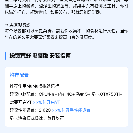
洲平原上的鬣狗，沼泽里的鳄鱼等。如果手头有投掷类工具，你可
以瞄准打它，赶跑他们。如果没有，那就只能是逃跑。

➜ 美食的诱惑

每个场景都可以烹饪菜肴，需要你收集不同的食材进行烹饪，当你
生存的越久更需要烹饪菜肴来提高自身的健康度。
挨饿荒野
电脑版
安装指南
推荐配置
推荐使用MuMu模拟器运行
建议电脑配置：CPU4核+ 内存4G+ 系统i5+ 显卡GTX750Ti+
需要开启VT
>>如何开启VT
建议性能设置：2核2G
>>如何调整性能设置
显卡渲染模式极速、兼容均可