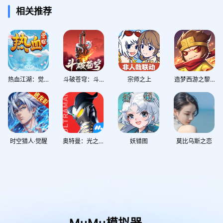
相关推荐
热血江湖：觉醒
斗破苍穹：斗帝之路
宗师之上
造梦西游之黎尤浩劫篇
时空猎人·觉醒
奥特曼：光之战士
妖错图
莫比乌斯之恋