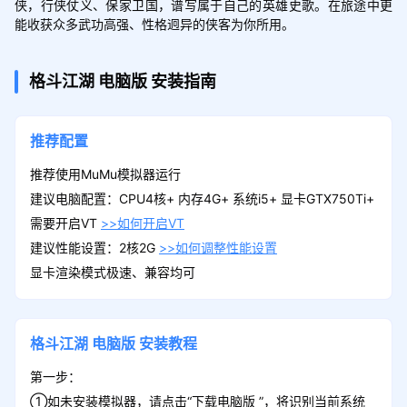
侠，行侠仗义、保家卫国，谱写属于自己的英雄史歌。在旅途中更
能收获众多武功高强、性格迥异的侠客为你所用。
格斗江湖
电脑版
安装指南
推荐配置
推荐使用MuMu模拟器运行
建议电脑配置：CPU4核+ 内存4G+ 系统i5+ 显卡GTX750Ti+
需要开启VT
>>如何开启VT
建议性能设置：2核2G
>>如何调整性能设置
显卡渲染模式极速、兼容均可
格斗江湖
电脑版
安装教程
第一步：
①如未安装模拟器，请点击“下载电脑版 ”，将识别当前系统