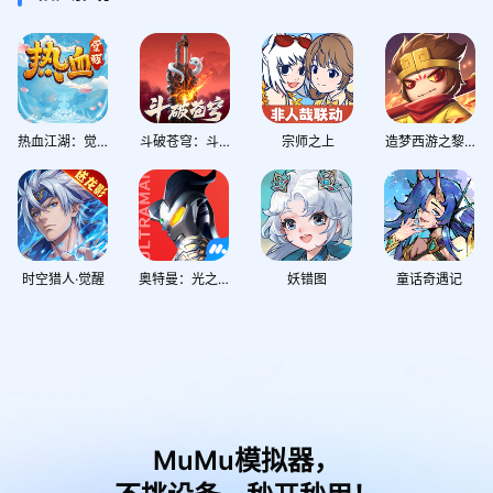
热血江湖：觉醒
斗破苍穹：斗帝之路
宗师之上
造梦西游之黎尤浩劫篇
时空猎人·觉醒
奥特曼：光之战士
妖错图
童话奇遇记
MuMu模拟器，