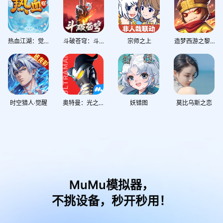
热血江湖：觉醒
斗破苍穹：斗帝之路
宗师之上
造梦西游之黎尤浩劫篇
时空猎人·觉醒
奥特曼：光之战士
妖错图
莫比乌斯之恋
MuMu模拟器，
不挑设备，秒开秒用！