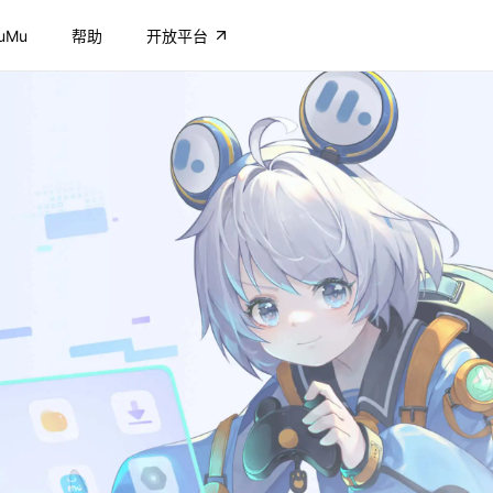
uMu
帮助
开放平台