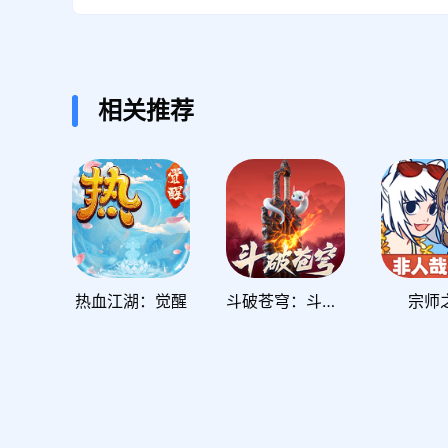
相关推荐
热血江湖：觉醒
斗破苍穹：斗帝之路
宗师