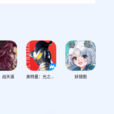
：战天道
奥特曼：光之战士
妖错图