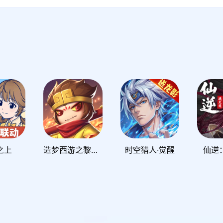
之上
造梦西游之黎尤浩劫篇
时空猎人·觉醒
仙逆