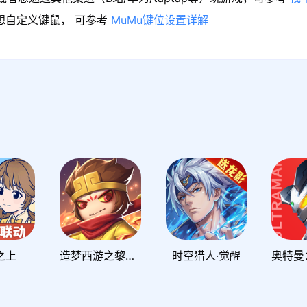
果想自定义键鼠， 可参考
MuMu键位设置详解
之上
造梦西游之黎尤浩劫篇
时空猎人·觉醒