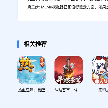
第三步: MuMu模拟器已预设键鼠云方案，如
相关推荐
热血江湖：觉醒
斗破苍穹：斗帝之路
宗师