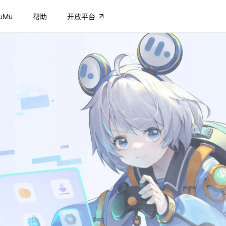
uMu
帮助
开放平台