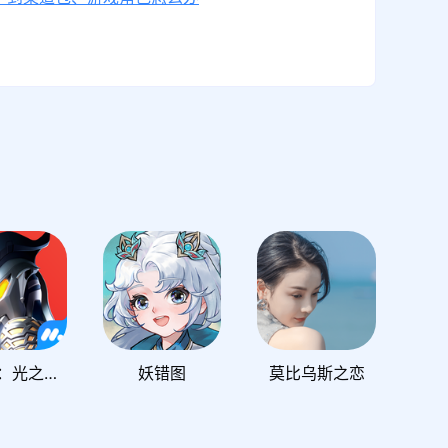
奥特曼：光之战士
妖错图
莫比乌斯之恋