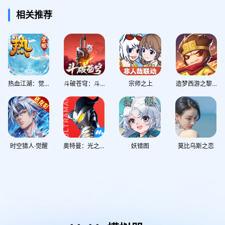
相关推荐
热血江湖：觉醒
斗破苍穹：斗帝之路
宗师之上
造梦西游之黎尤浩劫篇
时空猎人·觉醒
奥特曼：光之战士
妖错图
莫比乌斯之恋