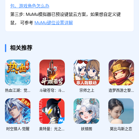
包、游戏角色怎么办
第三步: MuMu模拟器已预设键鼠云方案，如果想自定义键
鼠， 可参考
MuMu键位设置详解
相关推荐
热血江湖：觉醒
斗破苍穹：斗帝之路
宗师之上
造梦西游之黎尤浩劫篇
时空猎人·觉醒
奥特曼：光之战士
妖错图
莫比乌斯之恋