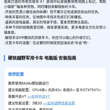
造商打造的传奇苏联军卡！游戏中玩家需要依照地图上标记，帮助
小镇居**输各种货物，同时赚钱来解锁新的卡车。

-开放的荒漠小镇任由你纵横！但不要忘记完成居民给出的任务。

-种类丰富的任务，在地图中寻找并完成它们来赚钱。

-逼真的游戏画面，真实的驾驶手感，置身荒野勇往直前。

-多种不同的视角随意切换，昼夜更替系统，更多角度全方位欣赏小
镇美景。

-解锁多达5中酷炫的苏联军卡，你还可以随心的升级它们。

-注意卡车的油量！在必要的时候就到加油站去“补血”吧~
硬核越野军用卡车
电脑版
安装指南
推荐配置
推荐使用MuMu模拟器运行
建议电脑配置：CPU4核+ 内存4G+ 系统i5+ 显卡GTX750Ti+
需要开启VT
>>如何开启VT
建议性能设置：2核2G
>>如何调整性能设置
显卡渲染模式极速、兼容均可