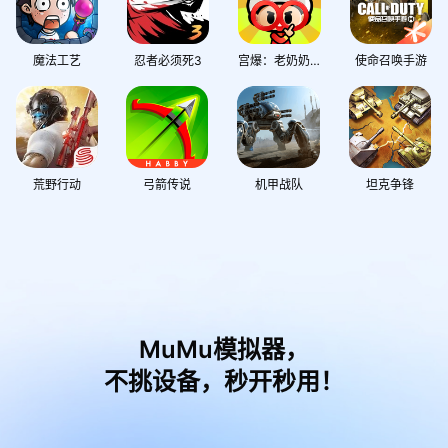
魔法工艺
忍者必须死3
宫爆：老奶奶家族篇
使命召唤手游
荒野行动
弓箭传说
机甲战队
坦克争锋
MuMu模拟器，
不挑设备，秒开秒用！