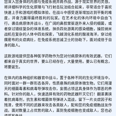
您深入您身体的内部与免疫系统并肩作战，源于现实世界的灵感，
将详细科学的生化原理与飞行射击玩法结合起来，非常适合于喜欢
快速上手和游戏的模拟体验，在战斗中感受逐渐增加达到平衡的难
度，并奋力赢得最终胜利的玩家。在艺术化的体内环境中自由飞
行，袭击病原体并战斗，在广阔的鼻腔里驱逐外来入侵的细菌，或
者穿过错综复杂的体液系统，抹杀四处游离的感染细胞，操控纳米
战机在复杂的人体中四处探索，飞越消化系统的酸液海洋，穿过疮
痍密布的炎症病灶，在免疫系统忠诚卫士的协助下，面对成倍于自
身的敌人。

这款游戏提供您各种医学药物作为您对付病原体的有效武器，它们
都来自于真实的世界，要么已经存在，大量使用。要么已有概念，
将要诞生。

在体内的各种组织和器官中战斗，置于各种不同的生化环境当中，
同时面对一群一群形态各异，性质悬殊的病原体微生物。它们用漫
天的细菌毒素和病毒导弹攻击你，妄图占领这具身体作为罪恶的养
料。针对你的敌人，快速选择有效的药物武器歼灭它们！翻滚裹挟
着抗病毒剂，抗生素和噬菌体导弹进入混战，留下一片炎症因子和
残渣，使用不同的武器来攻击各类敌人，配和您的免疫细胞战友作
战，面对数量上占优势的敌人，直到免疫细胞也变成敌人，您也必
须孤军奋战。