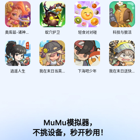
奥库兹-诸神之战
蚁穴护卫
轻食对对碰
科技与狠活
逍遥人生
我在末日当英雄
下海吧少年
我在末日送快递
MuMu模拟器，
不挑设备，秒开秒用！