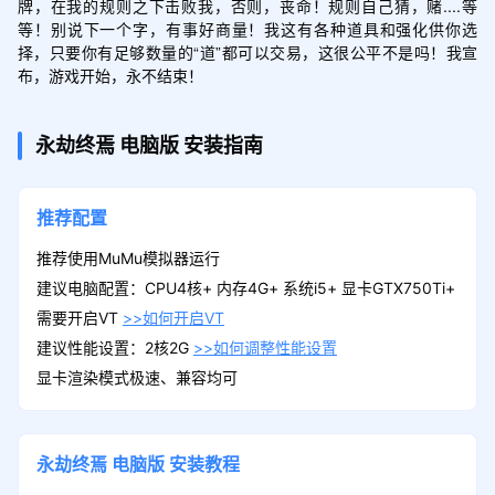
牌，在我的规则之下击败我，否则，丧命！规则自己猜，赌....等
等！别说下一个字，有事好商量！我这有各种道具和强化供你选
择，只要你有足够数量的“道”都可以交易，这很公平不是吗！我宣
布，游戏开始，永不结束！
永劫终焉
电脑版
安装指南
推荐配置
推荐使用MuMu模拟器运行
建议电脑配置：CPU4核+ 内存4G+ 系统i5+ 显卡GTX750Ti+
需要开启VT
>>如何开启VT
建议性能设置：2核2G
>>如何调整性能设置
显卡渲染模式极速、兼容均可
永劫终焉
电脑版
安装教程