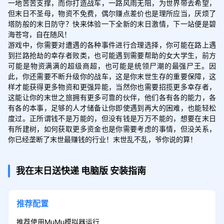
一地苦苦支撑，而你打造战车，一路风雨无阻，为世界带去希望，
但末日不圣母，物资不免费，偶尔赚点差价也是理所应当，厌烦了
塔防般的末日防守？快来体验一下全新的末日激情，下一站便是碧
海苍穹，自在随风！

游戏中，你需要对遭遇的各种事件进行合理选择，你可能在路上遇
到拦路抢劫的幸存者败类，也可能遇到需要帮助的女大学生，前方
可能是物资满满的超级商超，也可能是统领尸潮的最强尸王。因
此，你还需要不断升级你的战车，这是你末世生存的重要保障，这
样才能获得更多物资和更强异能，当然你也需要招揽更多幸存者，
这能让你的末世之旅拥有更多可靠的伙伴，他们各有各的能力，各
有各的本事，足够的人才储备让你即使遇到再大的困难，也能轻松
度过。正所谓钱不是万能的，但没有钱是万万不能的，想要在末日
有所建树，如何获取更多资金也是你需要考虑的事情，但没关系，
你已经垄断了末世最赚钱的行业！末世乱不乱，爷你说的算！
我在末日送快递
电脑版
安装指南
推荐配置
推荐使用MuMu模拟器运行