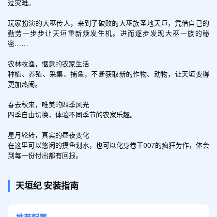
过灾难。

玩家扮演的大巫传人，来到了破败的大巫族圣地天垣，凭借自己的
勤劳一步步让天垣重新焕发生机。进而逐步发现大巫一族的秘
密……

农林牧渔，惬意的农家生活

种植、养殖、采集、捕鱼，不断获取新的作物、动物，让天垣变得
更加热闹。

春去秋来，唯美的四季风光

四季自由切换，体验不同季节的农家乐趣。

星月轮转，真实的昼夜变化

在这里可以悠闲的摸鱼划水，也可以化身卷王007的疯狂劳作，体会
到每一份付出都有回报。
天垣纪
安装指南