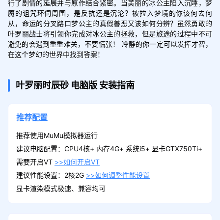
行了剧情的延展并与原作结合紧密。当美丽的冰公主陷入沉睡，梦
魇的诅咒环伺周围，是反抗还是沉沦？被拉入梦境的你该何去何
从，命运的分叉路口梦公主的真假善恶又该如何分辨？虽然勇敢的
叶罗丽战士将引领你完成对冰公主的拯救，但是旅途的过程中不可
避免的会遇到重重难关，不要慌张！ 冷静的你一定可以发挥才智，
叶罗丽时辰砂
电脑版
安装指南
推荐配置
推荐使用MuMu模拟器运行
建议电脑配置：CPU4核+ 内存4G+ 系统i5+ 显卡GTX750Ti+
需要开启VT
>>如何开启VT
建议性能设置：2核2G
>>如何调整性能设置
显卡渲染模式极速、兼容均可