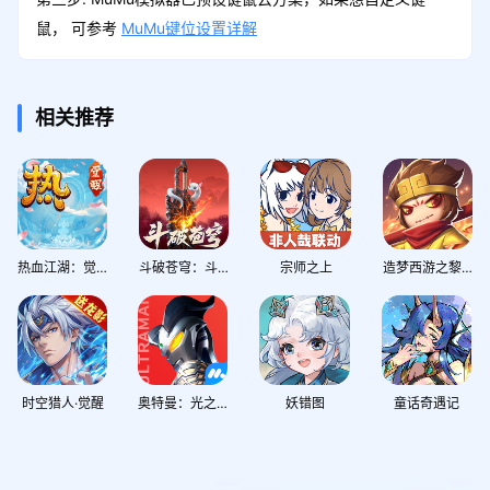
鼠， 可参考
MuMu键位设置详解
相关推荐
热血江湖：觉醒
斗破苍穹：斗帝之路
宗师之上
造梦西游之黎尤浩劫篇
时空猎人·觉醒
奥特曼：光之战士
妖错图
童话奇遇记