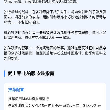
华丽、无情、行云流水般的战斗中发现你的过去。

独特卓越的战斗：在各种形势下战胜对手，将向你射出的子弹反弹
回去、闪避前来的攻击、用陷阱和爆炸来巧妙地控制敌人的行动与
环境……不留任何活口。

精心打造的流程：每一关都被设计为能用多种方式完成。你可以尽
情挥洒创意、随机应变地将敌人们一一解决。

独辟蹊径的叙事：一个充满谜团的故事，通过在游玩过程中自然穿
插的众多过场展示，抽丝剥茧地讲述这段峰回路转、出乎你意料之
外的剧情。
武士零
电脑版
安装指南
推荐配置
推荐使用MuMu模拟器运行
建议电脑配置：CPU4核+ 内存4G+ 系统i5+ 显卡GTX750Ti+