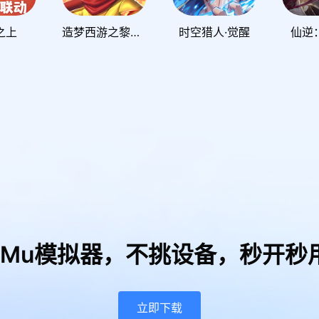
之上
造梦西游之黎尤浩劫篇
时空猎人·觉醒
仙逆
uMu模拟器，
不挑设备，秒开秒
立即下载