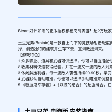
Steam好评如潮的正版授权移植肉鸽爽游！超2万玩家9
土豆兄弟(Brotato)是一款自上而下的竞技场射
择，创造独特的建筑并生存下去，直到救援到来。

【游戏特色】

1.众多职业、道具和武器可供选择，你可以自由搭配你
2.收集材料快速获得经验，并在一波又一波的敌人到
3.休闲解压利器，每一波敌人袭击持续20-90秒，享受
4.武器默认自动瞄准，你也可以选择手动瞄准来调整自
5.《吸血鬼幸存者》+《以撒的结合》的超强缝合，在
土豆兄弟
电脑版
安装指南