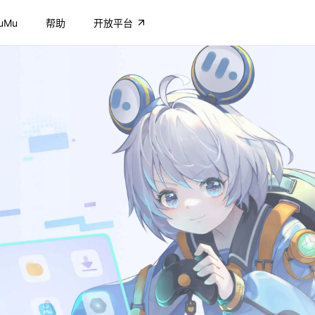
uMu
帮助
开放平台