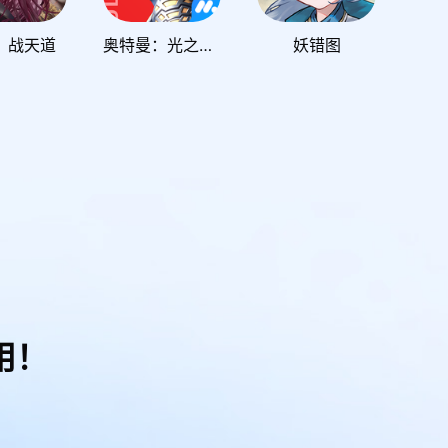
：战天道
奥特曼：光之战士
妖错图
用！