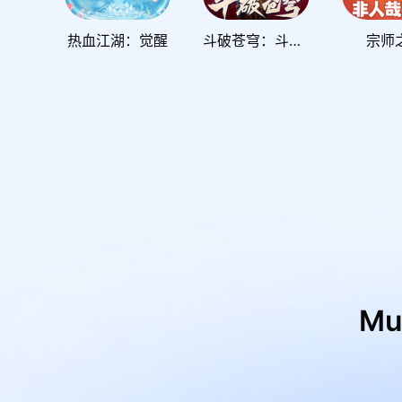
热血江湖：觉醒
斗破苍穹：斗帝之路
宗师
M