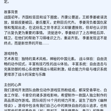
定。

故事背景

战国初年，齐国权臣田和设下圈套，齐康公薨逝，王姬季姜被诬流
放，姐姐叔姜被囚，姜氏覆灭，史称田氏代齐。 季姜背负着国仇家
恨和冤屈出走，在这纷乱之世寻求正义却屡遭挫败，但却也认识到
了比复仇更为重要的事情。 流徙途中，季姜结识了上古神祗后羿、
精卫，在他们的帮助下习得魂识之力，重返齐宫。 季姜发现这不是
终点，而是新世界的开始……

游戏特色

艺术表现：独特的美术风格，神秘的中国元素。 战斗体验：自由流
畅的动作招式，丰富有技巧性的战斗体验。 丰富系统：自由连击与
完美防御的核心系统使得战斗精彩刺激，结合能力升级与魂识系统
更增添了战斗的深度与乐趣

主创的心声

我们游戏开发团队由数位动作游戏狂热粉组成，都深受香草社、白
金工作室、卡普空的诸多游戏影响，希望制作一款国人独立制作的
高品质动作游戏。团队经历16个月的倾力开发，诞生了拙作《幽林
怪谈》。游戏中包含有我们自己心中的爽快自由的战斗追求，也有
对那些前辈优秀作品（如：胧村正，猎天使魔女，鬼泣）的致敬。