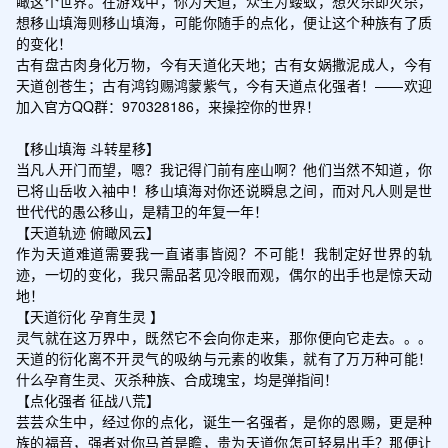
瞰这个世界。在游戏中，你为天道，众生为蝼蚁，想灭杀即灭杀，
想移山填海则移山填海，可能你随手的点化，便让这个种族有了质
的变化！

古有盘古肉身化万物，今有天道化天地；古有女娲撒泥成人，今有
天道创苍生；古有鸿钧赐鸿蒙紫气，今有天道点化强者！——欢迎
加入官方QQ群：970328186，来操控你的世界！

【移山填海 斗转星移】

当凡人开门而望，嗯？我记得门前有座山啊？他们当然不知道，你
已将山岳收入袖中！移山填海对你还说瞬息之间，而对凡人则是世
世代代的愚公移山，是精卫的年复一年！

【天道轨迹 俯瞰风云】

作为天道难道需要我一直诸事皆阅？不可能！我制定好世界的轨
迹，一切的变化，我只需品茗见冷眼而观，偶尔的出手也是惊天动
地！

【天道衍化 孕育生灵 】

灵气就在这万界中，既然它不会向你走来，那你便向它走去。。。
天道的衍化离不开灵气的吸纳与元素的收集，就有了万万种可能！
什么孕育生灵、灭杀种族、合成瑰宝，均是弹指间！

【点化强者 征战八荒】

芸芸众生中，经过你的点化，诞生一名强者，是你的恩赐，更是种
族的福音，强者对你马首是瞻，贵为天道你怎可轻易出手？那便让