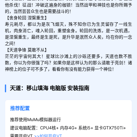
他杀伐！征战！冲破这遍身的枷锁！当然战甲和神技也是你所赐予
的，当然芸芸众生也是需要战斗的！

【舍身轮回 涅槃重生】

寿元耗尽，都以为是灰飞烟灭，殊不知你已为生灵留存了一线生
机，肉身消亡，魂入轮回，重塑金身。轮回的洗炼，是一次机遇，
是涅槃重生，最终是生是死，是升华是泯然众人矣，均在你的一念
之间！

【天道争锋 莫敢不从】

茫茫的宇宙何其大！星球比沙滩上的沙砾还要多，天道也数不胜
数，你以为你很强了吗？如果你是这样认为的那么请敢于亮剑！诸
天道：移山填海
电脑版
安装指南
推荐配置
推荐使用MuMu模拟器运行
建议电脑配置：CPU4核+ 内存4G+ 系统i5+ 显卡GTX750Ti+
需要开启VT
>>如何开启VT