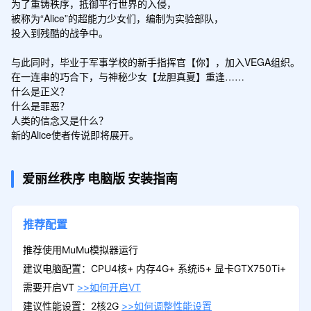
为了重铸秩序，抵御平行世界的入侵，

被称为“Alice”的超能力少女们，编制为实验部队，

投入到残酷的战争中。

与此同时，毕业于军事学校的新手指挥官【你】，加入VEGA组织。

在一连串的巧合下，与神秘少女【龙胆真夏】重逢……

什么是正义？

什么是罪恶？

人类的信念又是什么？

新的Alice使者传说即将展开。
爱丽丝秩序
电脑版
安装指南
推荐配置
推荐使用MuMu模拟器运行
建议电脑配置：CPU4核+ 内存4G+ 系统i5+ 显卡GTX750Ti+
需要开启VT
>>如何开启VT
建议性能设置：2核2G
>>如何调整性能设置