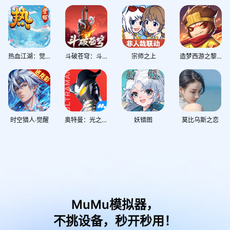
热血江湖：觉醒
斗破苍穹：斗帝之路
宗师之上
造梦西游之黎尤浩劫篇
时空猎人·觉醒
奥特曼：光之战士
妖错图
莫比乌斯之恋
MuMu模拟器，
不挑设备，秒开秒用！