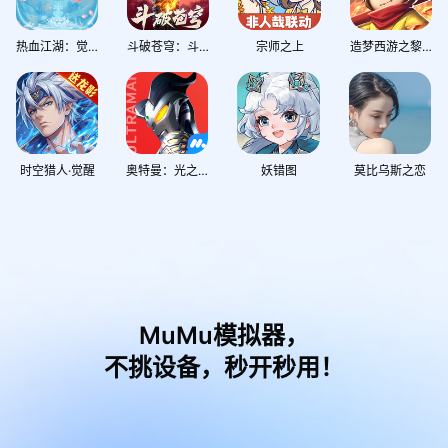
热血江湖：觉醒
斗破苍穹：斗帝之路
宗师之上
造梦西游之黎尤浩劫篇
时空猎人·觉醒
奥特曼：光之战士
妖错图
莫比乌斯之恋
MuMu模拟器，
不挑设备，秒开秒用！