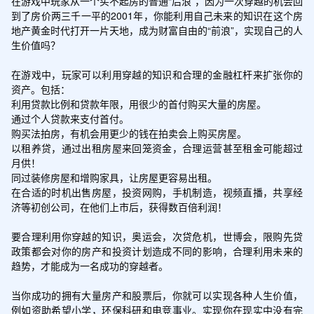
在游戏中玩家从一个买不起房的普通“后浪”，因为一次穿越的机会回
到了房价两三千一平的2001年，你能利用自己未来的知识在这个房
地产黄金时代打开一片天地，成为财富自由的“前浪”，实现自己的人
生价值吗？

在游戏中，玩家可以利用穿越的知识和合理的金融杠杆来扩张你的
资产。包括：

利用贷款比例和贷款年限，用很少的首付购买大量的房屋。

通过个人贷款来支付首付。

购买法拍房，有机会用更少的钱在拍卖会上购买房屋。

以租养贷，通过出租房屋来回笼资金，合理运营甚至租金可能超过
月供！

同过装修房屋和增购家具，让房屋更容易出租。

在合适的时机出售房屋，投资网购，手机制造，视频直播，共享经
济等初创公司，在他们上市后，获得数百倍利润！

要合理利用你穿越的知识，奥运会，次贷危机，世博会，限购先贷
政策都会对你的房产和投资计划造成不同的影响，合理利用未来的
趋势，才能成为一名成功的穿越者。

当你成功的拥有大量房产和股票后，你就可以实现各种人生价值，
例如资助希望小学，环保科研和电竞事业。实现你在现实中没有完