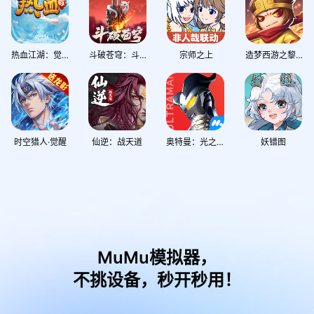
热血江湖：觉醒
斗破苍穹：斗帝之路
宗师之上
造梦西游之黎尤浩劫篇
时空猎人·觉醒
仙逆：战天道
奥特曼：光之战士
妖错图
MuMu模拟器，
不挑设备，秒开秒用！