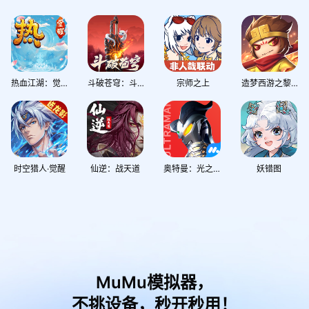
热血江湖：觉醒
斗破苍穹：斗帝之路
宗师之上
造梦西游之黎尤浩劫篇
时空猎人·觉醒
仙逆：战天道
奥特曼：光之战士
妖错图
MuMu模拟器，
不挑设备，秒开秒用！