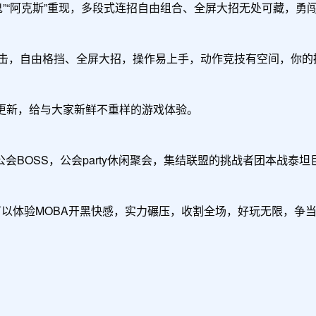
剑鬼”“阿克斯”重现，多段式连招自由组合、全屏大招无处可藏，勇
盾重击，自由格挡、全屏大招，操作易上手，动作竞技有空间，你的
续更新，给与大家新鲜不重样的游戏体验。

BOSS，公会party休闲聚会，集结联盟的挑战者团本战泰坦巨
也可以体验MOBA开黑快感，实力碾压，收割全场，好玩无限，争