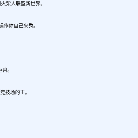
闯火柴人联盟新世界。

操作你自己来秀。

兽。

当竞技场的王。