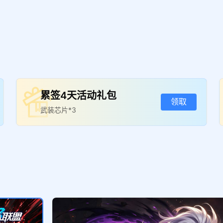
累签4天活动礼包
领取
武装芯片*3