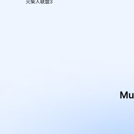
火柴人联盟3
M