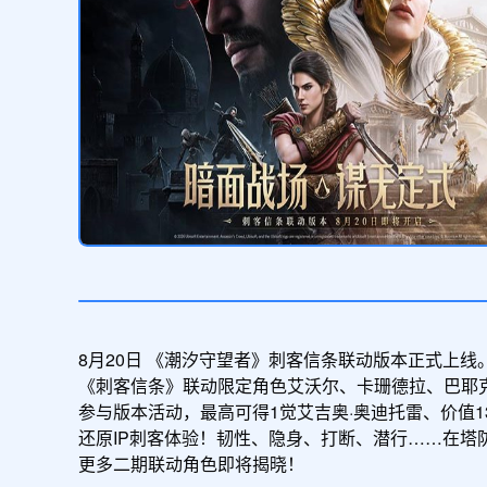
暑假活动普发礼包
领取
钻石/80;金币/10000;扫荡券/10
8月20日 《潮汐守望者》刺客信条联动版本正式上线
《刺客信条》联动限定角色艾沃尔、卡珊德拉、巴耶克
参与版本活动，最高可得1觉艾吉奥·奥迪托雷、价值1
还原IP刺客体验！韧性、隐身、打断、潜行……在塔
更多二期联动角色即将揭晓！
