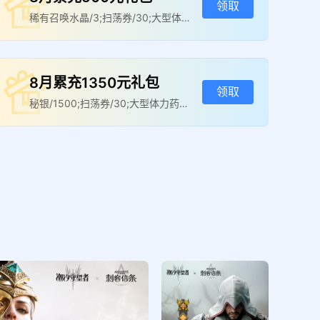
领取
稀有召唤水晶/3;扫荡券/30;大型体力
药水/3
8月累充1350元礼包
领取
秘银/1500;扫荡券/30;大型体力药水/
3
8月累充10000元礼包
领取
传说召唤水晶/2;永恒圣金/5;大型体力
药水/3
暑假活动lv6礼包
领取
钻石/188;传说精粹/2;体力/60