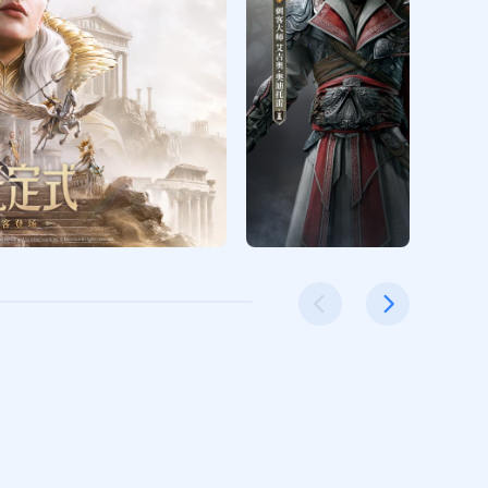
端午Lv8礼包
领取
钻石/188;传说精粹/2;体力/60