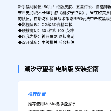
新手福利价值150抽！绝版皮肤、五星传说、自选神器
末世史诗战术卡牌手游《潮汐守望者》，曾在欧美多
的队伍，在塔防和多样战术策略RPG玩法中击败黑暗
◆影视呈现：CG级3D高精建模 

◆硬核魔幻：30+种族 100+英雄

◆以我为塔：神器屠龙 退却魔潮

◆双开减负：主线推关 后台扫荡
潮汐守望者
电脑版
安装指南
推荐配置
推荐使用MuMu模拟器运行