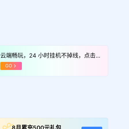
云端畅玩，24 小时挂机不掉线，点击体
验！
GO
8月累充500元礼包