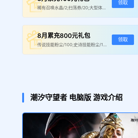
领取
稀有召唤水晶/2;扫荡券/20;大型体力
药水/2
8月累充800元礼包
领取
传说技能粉尘/100;史诗技能粉尘/10
0;大型体力药水/3
8月累充3240元礼包
领取
传说技能晶石/1;永恒圣金/5;大型体力
药水/3
潮汐守望者
电脑版
游戏介绍
8月累充20000元礼包
领取
神话神器精华/1;至高之星/150;大型体
力药水/3