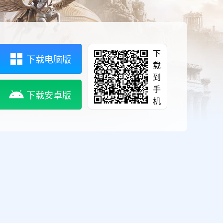
下
下载电脑版
载
到
手
下载安卓版
机