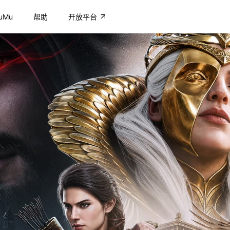
uMu
帮助
开放平台