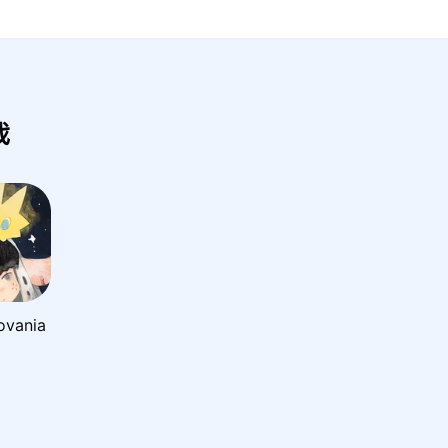
戏
vania