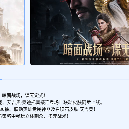
端午抽奖礼包
领取
稀有召唤水晶/5;扫荡券/20;大型体力
药水/2
。暗面战场，谋无定式！

、艾吉奥·奥迪托雷接连登场！联动皮肤同步上线。

30抽、联动英雄专属神器及召唤石皮肤·艾吉奥！

防策略中畅玩立体刺杀、多元战术！
