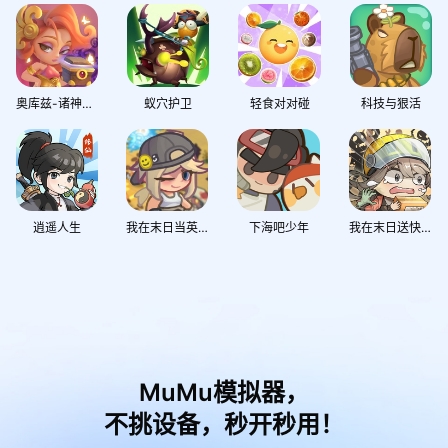
奥库兹-诸神之战
蚁穴护卫
轻食对对碰
科技与狠活
逍遥人生
我在末日当英雄
下海吧少年
我在末日送快递
MuMu模拟器，
不挑设备，秒开秒用！