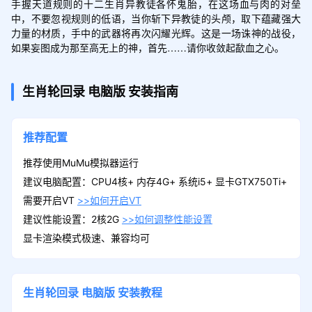
手握天道规则的十二生肖异教徒各怀鬼胎，在这场血与肉的对垒
中，不要忽视规则的低语，当你斩下异教徒的头颅，取下蕴藏强大
力量的材质，手中的武器将再次闪耀光辉。这是一场诛神的战役，
如果妄图成为那至高无上的神，首先……请你收敛起歃血之心。
生肖轮回录
电脑版
安装指南
推荐配置
推荐使用MuMu模拟器运行
建议电脑配置：CPU4核+ 内存4G+ 系统i5+ 显卡GTX750Ti+
需要开启VT
>>如何开启VT
建议性能设置：2核2G
>>如何调整性能设置
显卡渲染模式极速、兼容均可
生肖轮回录
电脑版
安装教程