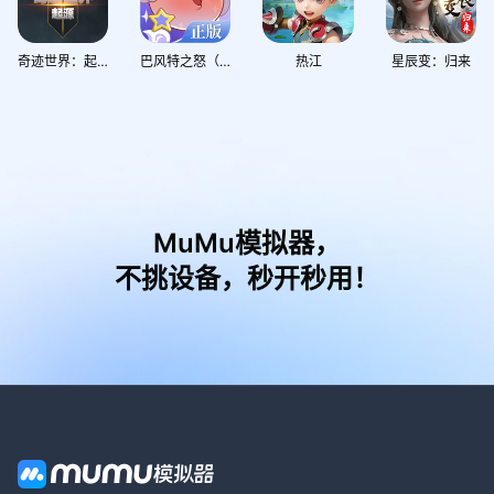
奇迹世界：起源
巴风特之怒（RO仙境传说）
热江
星辰变：归来
MuMu模拟器，
不挑设备，秒开秒用！