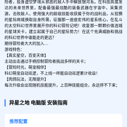
险者，投身虚空梦境从邪恶的敌人手中解放银河系。在科技高度发
达的未来世界里，配备最强最炫酷的装备武器在宇宙中，采集资
源，击败敌人，使用强大的超级技能收获属于你的战利品，从狡猾
的星际商城换取自身所需，征服那一座座宏伟的星系核心，在乱斗
的太空科幻世界里展开你的科幻冒险记吧！收复那一颗颗价值连城
的星球关卡，建立起属于自己的星际势力！在这个充满威胁和挑战
的科幻世界中谁能走的更远？

期待冒险者大大的加入…

游戏特色：

【真实星空，百变天体】

主动出击通过手柄控制冒险者挑战多样的关卡；

【冒险时光，萌宠相伴】

科幻萌宠自动巡逻，不上线一样能自动巡逻累计收益！

【肉鸽玩法，无限提升】

每次升级会出现随机技能提升，上百种技能组合，永远停不下来；
异星之地
电脑版
安装指南
推荐配置