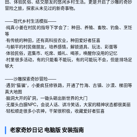
田、体验民俗、结交朋友的悠闲乡村生活。更是开启了沙雕的奇妙
冒险之旅，探索从未见过的新奇事物。

——现代乡村生活模拟——

·纯真小姜在村民的指导下学会了：种田、养殖、畜牧、钓鱼、烹饪
等

·有传统的种田，还有高科技农业，种田爱好者狂喜

·与躺平的村民做朋友，培养感情，解锁道具、玩法、彩蛋等

·体验民俗，逛集市、吃席、婚礼、喝茶，唤醒你没用的记忆

·村里很多活动，有的只能看不能玩，有的可能玩不会，但是排场足
够大

——沙雕探索奇妙冒险——

·遇到“猫骗”，小姜疯狂修铁路，开通了竹海、古镇、沙漠、梯田等
真大地图

·脑洞大开的矿洞，一锄头砸出新世界的大门

·无厘头白膜NPC，会说人话、讲冷笑话，大家的精神状态都很美丽

·轻松顺走很多小农神，干架很积极，收藏爱好者狂喜
老家奇妙日记
电脑版
安装指南