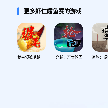
更多虾仁鳕鱼赛的游戏
我带领猴毛踏平六界
穿越：万世轮回