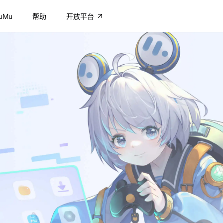
uMu
帮助
开放平台