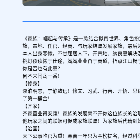
《家族：崛起与传承》是一款结合拟真世界、角色扮
族，置地、任官、经商、与玩家结盟发展家族，最后起
本人出身寒微，不甘屈居人下，开荒地、纳良妻解决温
挑灯夜读毅于仕途，兢兢业业奋于商道，指点江山畅于
你是否也有此意？

何不来闯荡一番！

【修身】

淡泊明志，宁静致远！修文、习武、行善、开悟、思
了第一桶金！

【齐家】

齐家置业得安康！家族的发展离不开你这位族长的治
他玩家之间的联姻可促成家族联盟！为家族后代请到好
【治国】

天下公事唯官为重！寒窗十年只为金榜提名，经过科