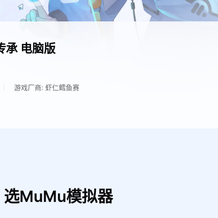
传承
电脑版
游戏厂商: 虾仁鳕鱼赛
选MuMu模拟器