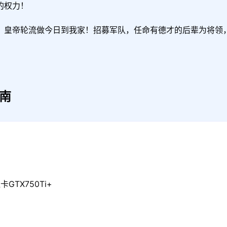
权力！

！皇帝轮流做今日到我家！招募军队，任命有德才的后辈为将领
南
GTX750Ti+