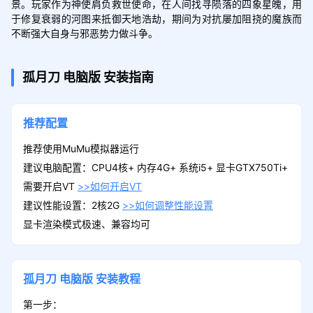
景。玩家作为神使肩负救世使命，在人间找寻陨落的四象星魄，用
于修复衰弱的河图来抵御天地浩劫，期间为对抗屡加阻挠的魔族而
不断强大自身与邪恶势力做斗争。
孤月刀
电脑版
安装指南
推荐配置
推荐使用MuMu模拟器运行
建议电脑配置：CPU4核+ 内存4G+ 系统i5+ 显卡GTX750Ti+
需要开启VT
>>如何开启VT
建议性能设置：2核2G
>>如何调整性能设置
显卡渲染模式极速、兼容均可
孤月刀
电脑版
安装教程
第一步：